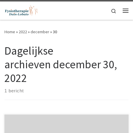
Ga naar inhoud
Search
Me
Home
»
2022
»
december
»
30
Dagelijkse
archieven
december 30,
2022
1 bericht