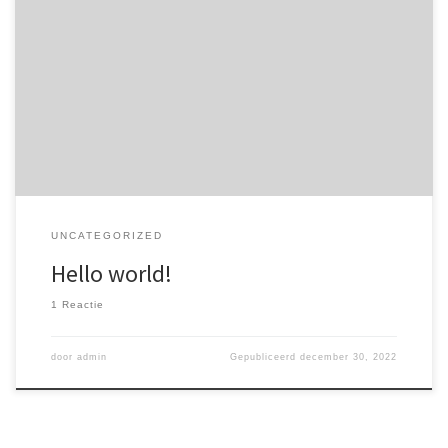
Welcome to WordPress. This is your first post. Edit or delete it, then
start writing!
UNCATEGORIZED
Hello world!
1 Reactie
door
admin
Gepubliceerd
december 30, 2022